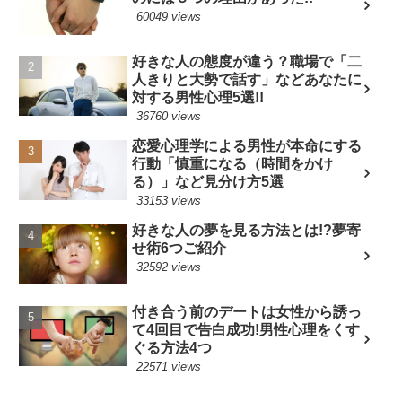
60049 views
好きな人の態度が違う？職場で「二
人きりと大勢で話す」などあなたに
対する男性心理5選!!
36760 views
恋愛心理学による男性が本命にする
行動「慎重になる（時間をかけ
る）」など見分け方5選
33153 views
好きな人の夢を見る方法とは!?夢寄
せ術6つご紹介
32592 views
付き合う前のデートは女性から誘っ
て4回目で告白成功!男性心理をくす
ぐる方法4つ
22571 views