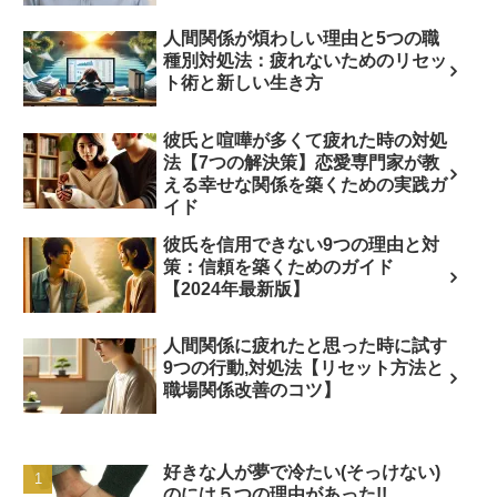
人間関係が煩わしい理由と5つの職
種別対処法：疲れないためのリセッ
ト術と新しい生き方
彼氏と喧嘩が多くて疲れた時の対処
法【7つの解決策】恋愛専門家が教
える幸せな関係を築くための実践ガ
イド
彼氏を信用できない9つの理由と対
策：信頼を築くためのガイド
【2024年最新版】
人間関係に疲れたと思った時に試す
9つの行動,対処法【リセット方法と
職場関係改善のコツ】
好きな人が夢で冷たい(そっけない)
のには５つの理由があった!!