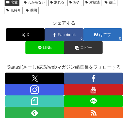
恋愛
わからない
別れる
好き
対処法
彼氏
気持ち
瞬間
シェアする
X
Facebook
はてブ
0
0
LINE
コピー
Saaasi(さーし)/恋愛webマガジン編集長をフォローする