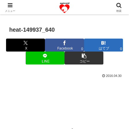
恋愛共感エピソード。あなたのストーリーを変えていく！。
メニュー
検索
heat-149937_640
X
Facebook
はてブ
0
0
LINE
コピー
2016.04.30