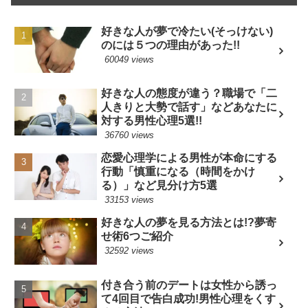
好きな人が夢で冷たい(そっけない)
のには５つの理由があった!!
60049 views
好きな人の態度が違う？職場で「二
人きりと大勢で話す」などあなたに
対する男性心理5選!!
36760 views
恋愛心理学による男性が本命にする
行動「慎重になる（時間をかけ
る）」など見分け方5選
33153 views
好きな人の夢を見る方法とは!?夢寄
せ術6つご紹介
32592 views
付き合う前のデートは女性から誘っ
て4回目で告白成功!男性心理をくす