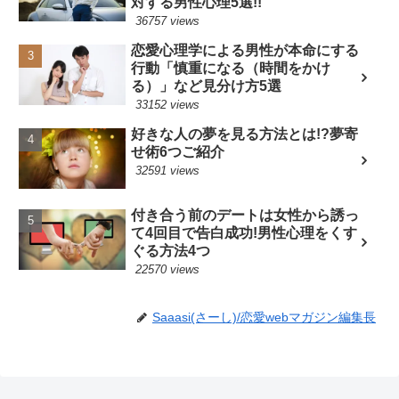
対する男性心理5選!!
36757 views
恋愛心理学による男性が本命にする
行動「慎重になる（時間をかけ
る）」など見分け方5選
33152 views
好きな人の夢を見る方法とは!?夢寄
せ術6つご紹介
32591 views
付き合う前のデートは女性から誘っ
て4回目で告白成功!男性心理をくす
ぐる方法4つ
22570 views
Saaasi(さーし)/恋愛webマガジン編集長