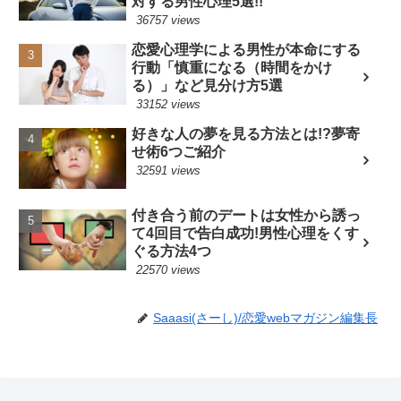
対する男性心理5選!!
36757 views
恋愛心理学による男性が本命にする
行動「慎重になる（時間をかけ
る）」など見分け方5選
33152 views
好きな人の夢を見る方法とは!?夢寄
せ術6つご紹介
32591 views
付き合う前のデートは女性から誘っ
て4回目で告白成功!男性心理をくす
ぐる方法4つ
22570 views
Saaasi(さーし)/恋愛webマガジン編集長