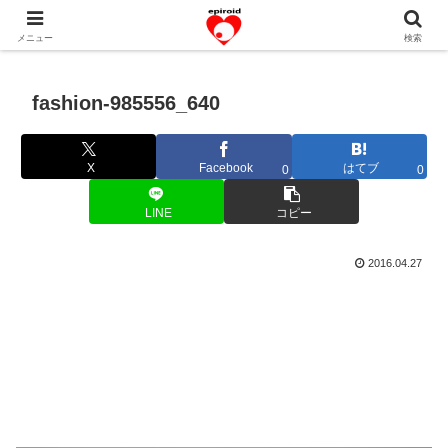
恋愛共感エピソード。あなたのストーリーを変えていく！。
メニュー
検索
fashion-985556_640
X
Facebook
はてブ
0
0
LINE
コピー
2016.04.27