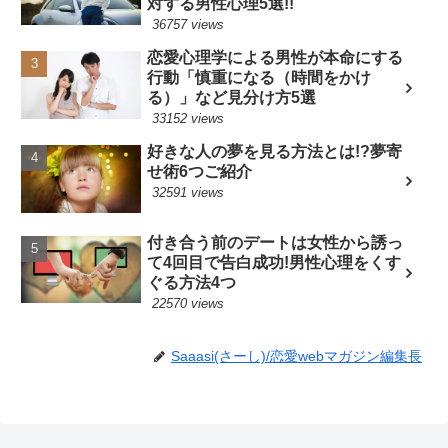
対する男性心理5選!!
36757 views
恋愛心理学による男性が本命にする
行動「慎重になる（時間をかけ
る）」など見分け方5選
33152 views
好きな人の夢を見る方法とは!?夢寄
せ術6つご紹介
32591 views
付き合う前のデートは女性から誘っ
て4回目で告白成功!男性心理をくす
ぐる方法4つ
22570 views
Saaasi(さーし)/恋愛webマガジン編集長