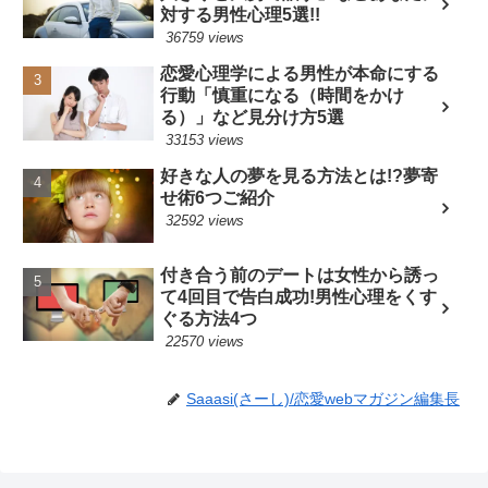
対する男性心理5選!!
36759 views
恋愛心理学による男性が本命にする
行動「慎重になる（時間をかけ
る）」など見分け方5選
33153 views
好きな人の夢を見る方法とは!?夢寄
せ術6つご紹介
32592 views
付き合う前のデートは女性から誘っ
て4回目で告白成功!男性心理をくす
ぐる方法4つ
22570 views
Saaasi(さーし)/恋愛webマガジン編集長