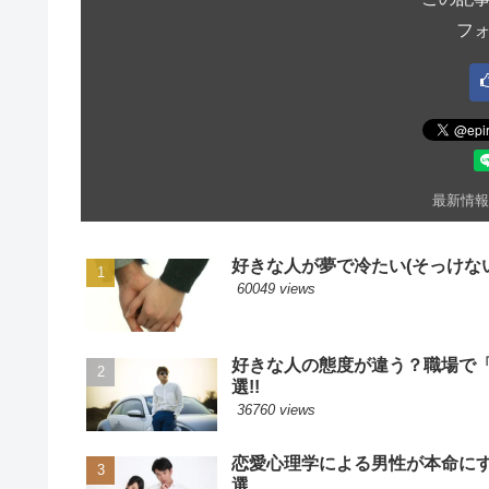
フ
最新情報
好きな人が夢で冷たい(そっけない
60049 views
好きな人の態度が違う？職場で
選!!
36760 views
恋愛心理学による男性が本命に
選