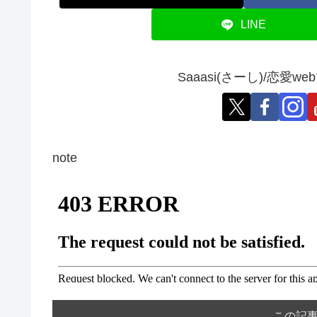
LINE
Saaasi(さーし)/恋
note
この記