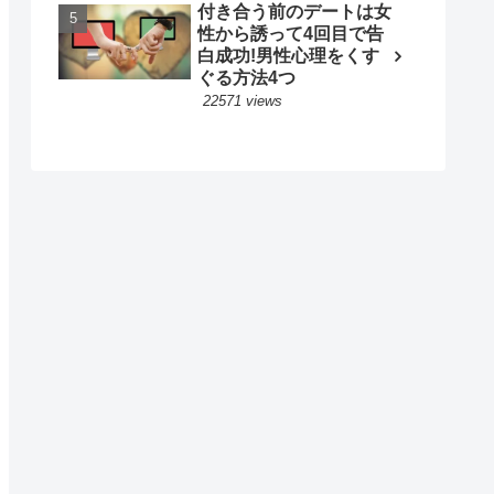
付き合う前のデートは女
性から誘って4回目で告
白成功!男性心理をくす
ぐる方法4つ
22571 views