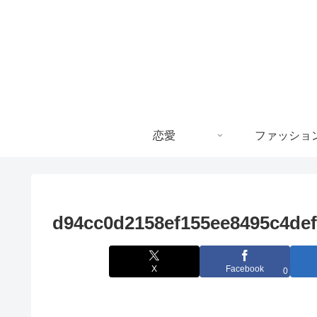
恋愛
ファッショ
d94cc0d2158ef155ee8495c4de
X
Facebook
0