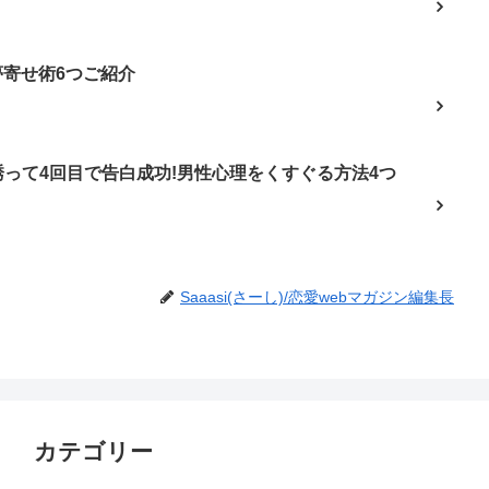
夢寄せ術6つご紹介
って4回目で告白成功!男性心理をくすぐる方法4つ
Saaasi(さーし)/恋愛webマガジン編集長
カテゴリー