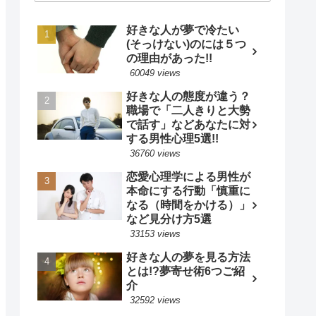
好きな人が夢で冷たい
(そっけない)のには５つ
の理由があった!!
60049 views
好きな人の態度が違う？
職場で「二人きりと大勢
で話す」などあなたに対
する男性心理5選!!
36760 views
恋愛心理学による男性が
本命にする行動「慎重に
なる（時間をかける）」
など見分け方5選
33153 views
好きな人の夢を見る方法
とは!?夢寄せ術6つご紹
介
32592 views