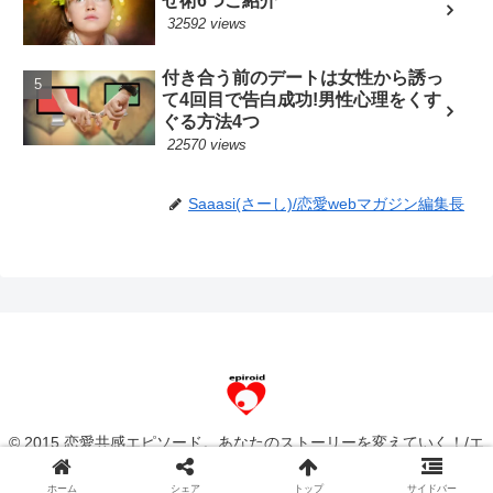
せ術6つご紹介
32592 views
付き合う前のデートは女性から誘っ
て4回目で告白成功!男性心理をくす
ぐる方法4つ
22570 views
Saaasi(さーし)/恋愛webマガジン編集長
© 2015 恋愛共感エピソード。あなたのストーリーを変えていく！/エ
ピロイド[epiroid].
ホーム
シェア
トップ
サイドバー