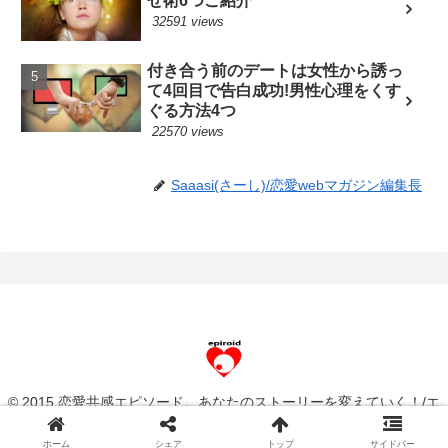
せ術6つご紹介
32591 views
付き合う前のデートは女性から誘っ
て4回目で告白成功!男性心理をくす
ぐる方法4つ
22570 views
Saaasi(さーし)/恋愛webマガジン編集長
© 2015 恋愛共感エピソード。あなたのストーリーを変えていく！/エ
ピロイド[epiroid].
ホーム
シェア
トップ
サイドバー