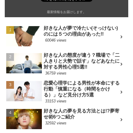
最新情報をお届けします。
好きな人が夢で冷たい(そっけない)
のには５つの理由があった!!
60046 views
好きな人の態度が違う？職場で「二
人きりと大勢で話す」などあなたに
対する男性心理5選!!
36759 views
恋愛心理学による男性が本命にする
行動「慎重になる（時間をかけ
る）」など見分け方5選
33153 views
好きな人の夢を見る方法とは!?夢寄
せ術6つご紹介
32592 views