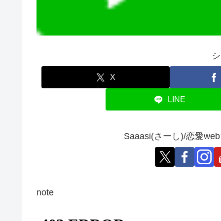
シ
X
LINE
Saaasi(さーし)/恋
note