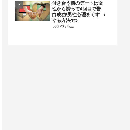
付き合う前のデートは女
性から誘って4回目で告
白成功!男性心理をくす
ぐる方法4つ
22570 views