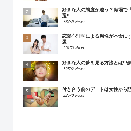
好きな人の態度が違う？職場で
選!!
36759 views
恋愛心理学による男性が本命に
選
33153 views
好きな人の夢を見る方法とは!?
32592 views
付き合う前のデートは女性から誘
22570 views