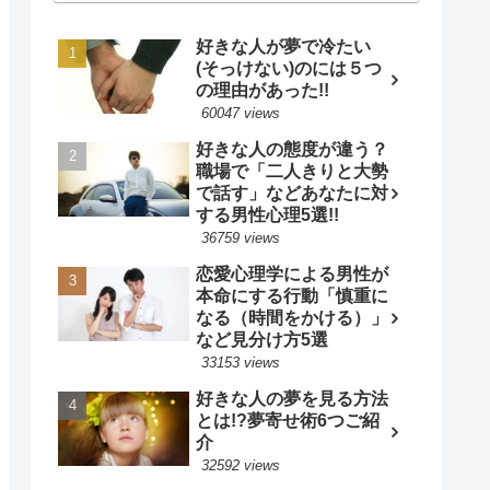
好きな人が夢で冷たい
(そっけない)のには５つ
の理由があった!!
60047 views
好きな人の態度が違う？
職場で「二人きりと大勢
で話す」などあなたに対
する男性心理5選!!
36759 views
恋愛心理学による男性が
本命にする行動「慎重に
なる（時間をかける）」
など見分け方5選
33153 views
好きな人の夢を見る方法
とは!?夢寄せ術6つご紹
介
32592 views