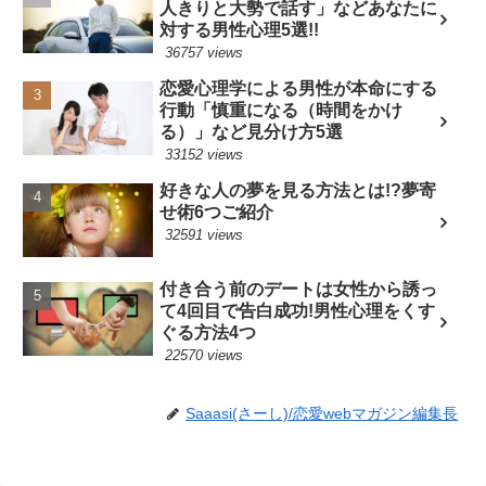
人きりと大勢で話す」などあなたに
対する男性心理5選!!
36757 views
恋愛心理学による男性が本命にする
行動「慎重になる（時間をかけ
る）」など見分け方5選
33152 views
好きな人の夢を見る方法とは!?夢寄
せ術6つご紹介
32591 views
付き合う前のデートは女性から誘っ
て4回目で告白成功!男性心理をくす
ぐる方法4つ
22570 views
Saaasi(さーし)/恋愛webマガジン編集長