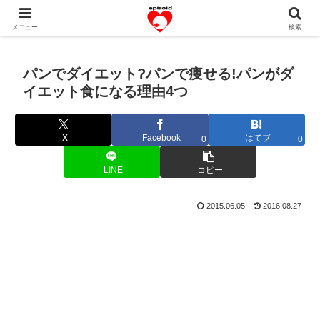
恋愛共感エピソード。あなたのストーリーを変えていく！。
メニュー
検索
パンでダイエット?パンで痩せる!パンがダ
イエット食になる理由4つ
X
Facebook
はてブ
0
0
LINE
コピー
2015.06.05
2016.08.27