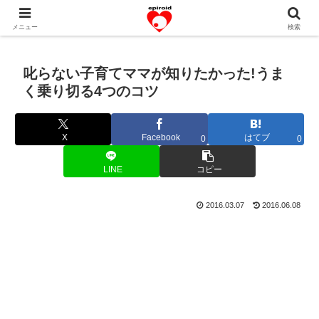
恋愛共感エピソード。あなたのストーリーを変えていく！。
メニュー
検索
叱らない子育てママが知りたかった!うま
く乗り切る4つのコツ
X
Facebook
はてブ
0
0
LINE
コピー
2016.03.07
2016.06.08