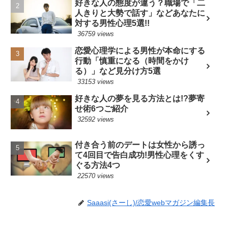
好きな人の態度が違う？職場で「二
人きりと大勢で話す」などあなたに
対する男性心理5選!!
36759 views
恋愛心理学による男性が本命にする
行動「慎重になる（時間をかけ
る）」など見分け方5選
33153 views
好きな人の夢を見る方法とは!?夢寄
せ術6つご紹介
32592 views
付き合う前のデートは女性から誘っ
て4回目で告白成功!男性心理をくす
ぐる方法4つ
22570 views
Saaasi(さーし)/恋愛webマガジン編集長