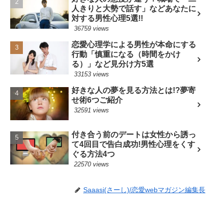
人きりと大勢で話す」などあなたに
対する男性心理5選!!
36759 views
恋愛心理学による男性が本命にする
行動「慎重になる（時間をかけ
る）」など見分け方5選
33153 views
好きな人の夢を見る方法とは!?夢寄
せ術6つご紹介
32591 views
付き合う前のデートは女性から誘っ
て4回目で告白成功!男性心理をくす
ぐる方法4つ
22570 views
Saaasi(さーし)/恋愛webマガジン編集長