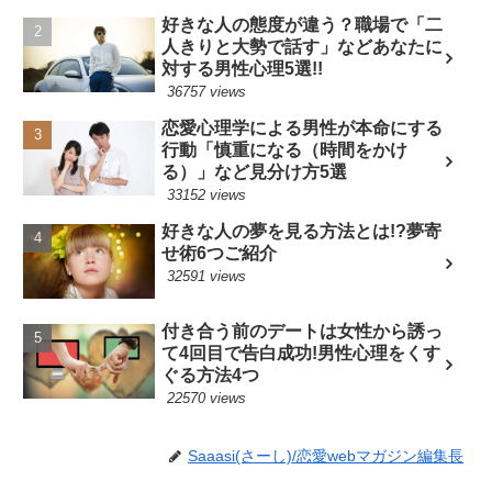
好きな人の態度が違う？職場で「二
人きりと大勢で話す」などあなたに
対する男性心理5選!!
36757 views
恋愛心理学による男性が本命にする
行動「慎重になる（時間をかけ
る）」など見分け方5選
33152 views
好きな人の夢を見る方法とは!?夢寄
せ術6つご紹介
32591 views
付き合う前のデートは女性から誘っ
て4回目で告白成功!男性心理をくす
ぐる方法4つ
22570 views
Saaasi(さーし)/恋愛webマガジン編集長