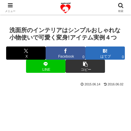
恋愛共感エピソード。あなたのストーリーを変えていく！。
メニュー
検索
洗面所のインテリアはシンプルおしゃれな
小物使いで可愛く変身!アイテム実例４つ
X
Facebook
はてブ
0
0
LINE
コピー
2015.06.14
2016.06.02