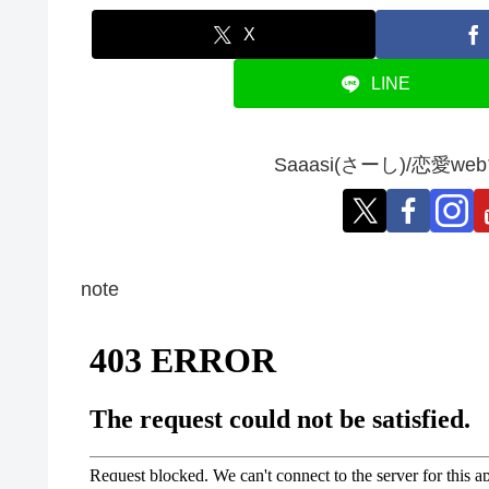
X
LINE
Saaasi(さーし)/恋
note