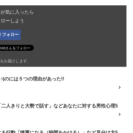
事が気に入ったら
ォローしよう
フォロー
をお届けします。
)のには５つの理由があった!!
「二人きりと大勢で話す」などあなたに対する男性心理5
する行動「慎重になる（時間をかける）」など見分け方5