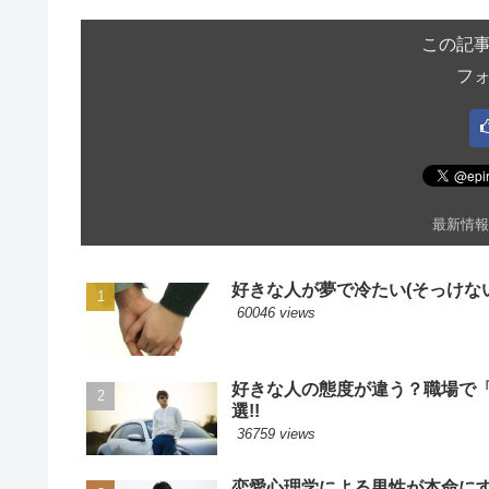
この記
フ
最新情報
好きな人が夢で冷たい(そっけない
60046 views
好きな人の態度が違う？職場で
選!!
36759 views
恋愛心理学による男性が本命に