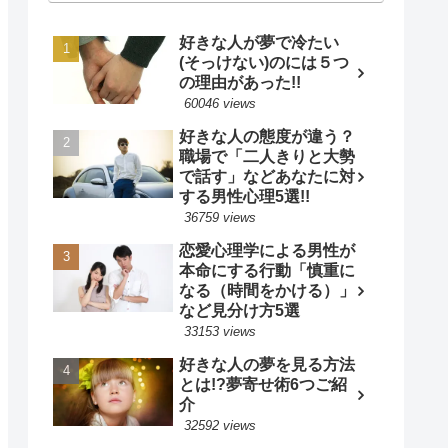
好きな人が夢で冷たい
(そっけない)のには５つ
の理由があった!!
60046 views
好きな人の態度が違う？
職場で「二人きりと大勢
で話す」などあなたに対
する男性心理5選!!
36759 views
恋愛心理学による男性が
本命にする行動「慎重に
なる（時間をかける）」
など見分け方5選
33153 views
好きな人の夢を見る方法
とは!?夢寄せ術6つご紹
介
32592 views