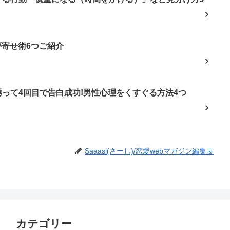
夢寄せ術6つご紹介
って4回目で告白成功!男性心理をくすぐる方法4つ
Saaasi(さーし)/恋愛webマガジン編集長
カテゴリー