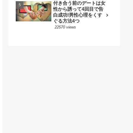
付き合う前のデートは女
性から誘って4回目で告
白成功!男性心理をくす
ぐる方法4つ
22570 views