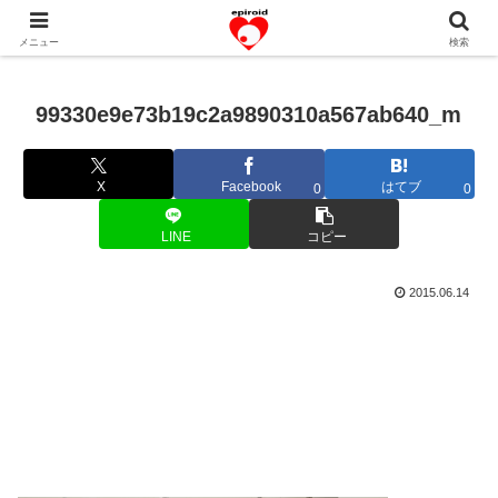
恋愛共感エピソード。あなたのストーリーを変えていく！。
メニュー
検索
99330e9e73b19c2a9890310a567ab640_m
X
Facebook
はてブ
0
0
LINE
コピー
2015.06.14