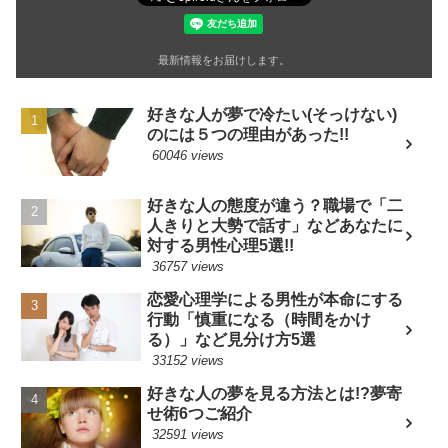
最新情報をお届けします。
好きな人が夢で冷たい(そっけない)
のには５つの理由があった!!
60046 views
好きな人の態度が違う？職場で「二
人きりと大勢で話す」などあなたに
対する男性心理5選!!
36757 views
恋愛心理学による男性が本命にする
行動「慎重になる（時間をかけ
る）」など見分け方5選
33152 views
好きな人の夢を見る方法とは!?夢寄
せ術6つご紹介
32591 views