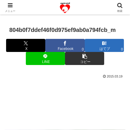
恋愛共感エピソード。あなたのストーリーを変えていく！。
メニュー
検索
804b0f7ddef46f0d975ef9ab0a794fcb_m
X
Facebook
はてブ
0
0
LINE
コピー
2015.03.19