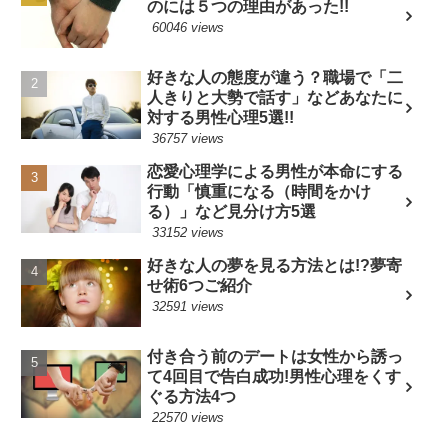
のには５つの理由があった!!
60046 views
好きな人の態度が違う？職場で「二
人きりと大勢で話す」などあなたに
対する男性心理5選!!
36757 views
恋愛心理学による男性が本命にする
行動「慎重になる（時間をかけ
る）」など見分け方5選
33152 views
好きな人の夢を見る方法とは!?夢寄
せ術6つご紹介
32591 views
付き合う前のデートは女性から誘っ
て4回目で告白成功!男性心理をくす
ぐる方法4つ
22570 views