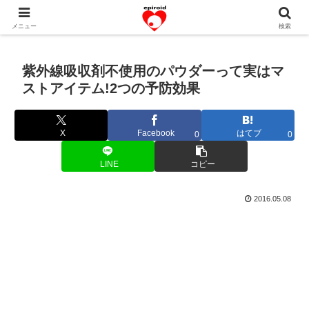
恋愛共感エピソード。あなたのストーリーを変えていく！。
メニュー
検索
紫外線吸収剤不使用のパウダーって実はマ
ストアイテム!2つの予防効果
X
Facebook
はてブ
0
0
LINE
コピー
2016.05.08