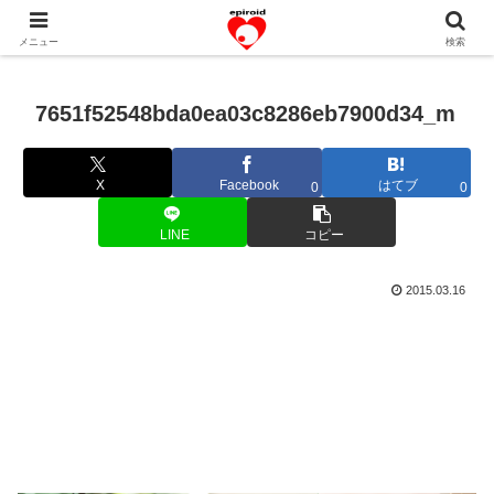
恋愛共感エピソード。あなたのストーリーを変えていく！。
メニュー
検索
7651f52548bda0ea03c8286eb7900d34_m
X
Facebook
はてブ
0
0
LINE
コピー
2015.03.16