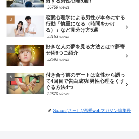
対する男性心理5選!!
36759 views
恋愛心理学による男性が本命にする
行動「慎重になる（時間をかけ
る）」など見分け方5選
33153 views
好きな人の夢を見る方法とは!?夢寄
せ術6つご紹介
32592 views
付き合う前のデートは女性から誘っ
て4回目で告白成功!男性心理をくす
ぐる方法4つ
22570 views
Saaasi(さーし)/恋愛webマガジン編集長