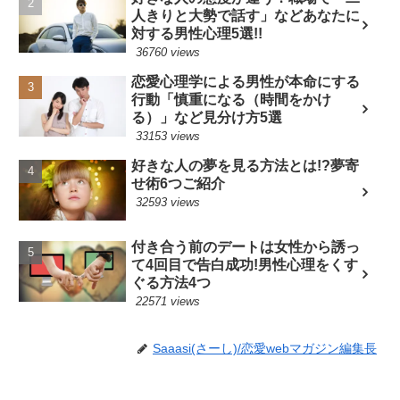
人きりと大勢で話す」などあなたに
対する男性心理5選!!
36760 views
恋愛心理学による男性が本命にする
行動「慎重になる（時間をかけ
る）」など見分け方5選
33153 views
好きな人の夢を見る方法とは!?夢寄
せ術6つご紹介
32593 views
付き合う前のデートは女性から誘っ
て4回目で告白成功!男性心理をくす
ぐる方法4つ
22571 views
Saaasi(さーし)/恋愛webマガジン編集長