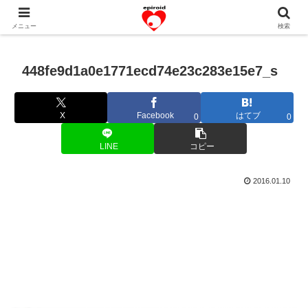
恋愛共感エピソード。あなたのストーリーを変えていく！。
メニュー
検索
448fe9d1a0e1771ecd74e23c283e15e7_s
X
Facebook
はてブ
0
0
LINE
コピー
2016.01.10