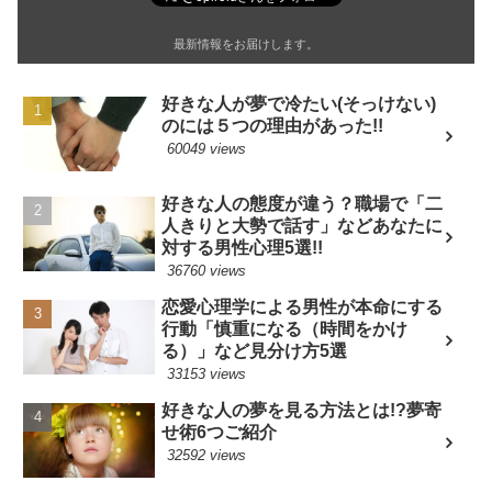
最新情報をお届けします。
好きな人が夢で冷たい(そっけない)
のには５つの理由があった!!
60049 views
好きな人の態度が違う？職場で「二
人きりと大勢で話す」などあなたに
対する男性心理5選!!
36760 views
恋愛心理学による男性が本命にする
行動「慎重になる（時間をかけ
る）」など見分け方5選
33153 views
好きな人の夢を見る方法とは!?夢寄
せ術6つご紹介
32592 views