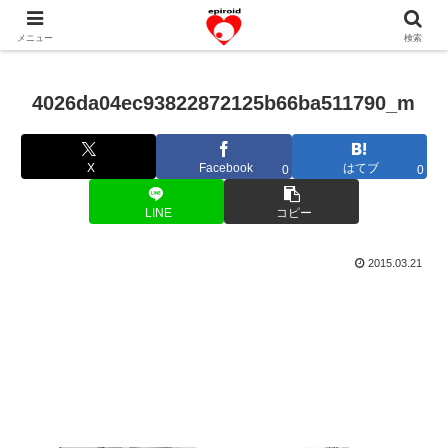
恋愛共感エピソード。あなたのストーリーを変えていく！。
メニュー
検索
4026da04ec93822872125b66ba511790_m
X
Facebook
はてブ
0
0
LINE
コピー
2015.03.21