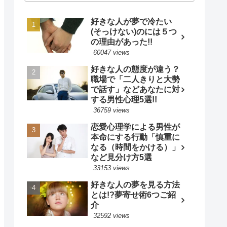
好きな人が夢で冷たい
(そっけない)のには５つ
の理由があった!!
60047 views
好きな人の態度が違う？
職場で「二人きりと大勢
で話す」などあなたに対
する男性心理5選!!
36759 views
恋愛心理学による男性が
本命にする行動「慎重に
なる（時間をかける）」
など見分け方5選
33153 views
好きな人の夢を見る方法
とは!?夢寄せ術6つご紹
介
32592 views