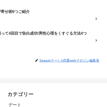
夢寄せ術6つご紹介
って4回目で告白成功!男性心理をくすぐる方法4つ
Saaasi(さーし)/恋愛webマガジン編集長
カテゴリー
デート