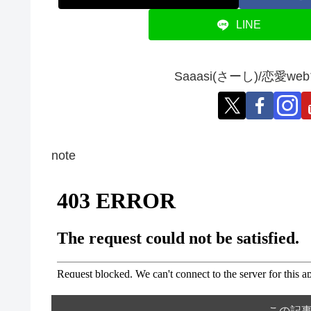
LINE
Saaasi(さーし)/恋
note
この記