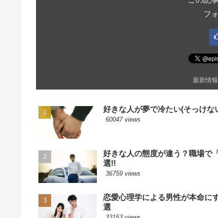
フ
最新情報
好きな人が夢で冷たい(そっけない
60047 views
好きな人の態度が違う？職場で
選!!
36759 views
恋愛心理学による男性が本命に
選
33153 views