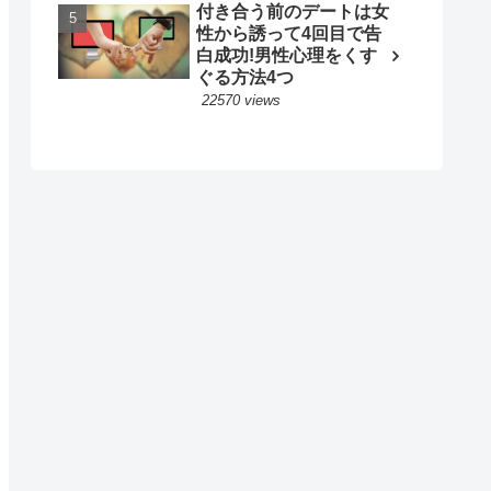
付き合う前のデートは女
性から誘って4回目で告
白成功!男性心理をくす
ぐる方法4つ
22570 views