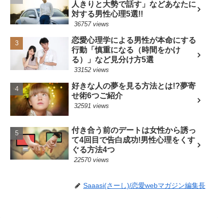
人きりと大勢で話す」などあなたに
対する男性心理5選!!
36757 views
恋愛心理学による男性が本命にする
行動「慎重になる（時間をかけ
る）」など見分け方5選
33152 views
好きな人の夢を見る方法とは!?夢寄
せ術6つご紹介
32591 views
付き合う前のデートは女性から誘っ
て4回目で告白成功!男性心理をくす
ぐる方法4つ
22570 views
Saaasi(さーし)/恋愛webマガジン編集長