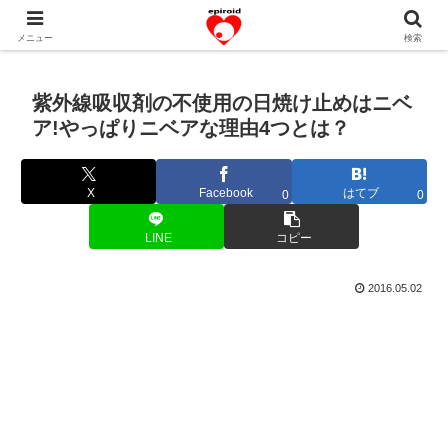
恋愛共感エピソード。あなたのストーリーを変えていく！。
メニュー
検索
紫外線吸収剤の不使用の日焼け止めはニベ
ア!やっぱりニベアな理由4つとは？
X
Facebook
はてブ
0
0
LINE
コピー
2016.05.02