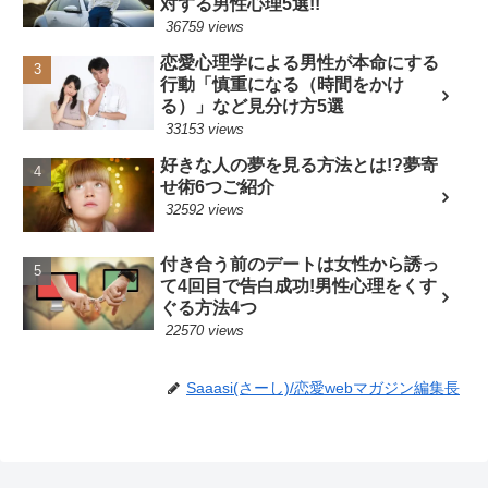
対する男性心理5選!!
36759 views
恋愛心理学による男性が本命にする
行動「慎重になる（時間をかけ
る）」など見分け方5選
33153 views
好きな人の夢を見る方法とは!?夢寄
せ術6つご紹介
32592 views
付き合う前のデートは女性から誘っ
て4回目で告白成功!男性心理をくす
ぐる方法4つ
22570 views
Saaasi(さーし)/恋愛webマガジン編集長