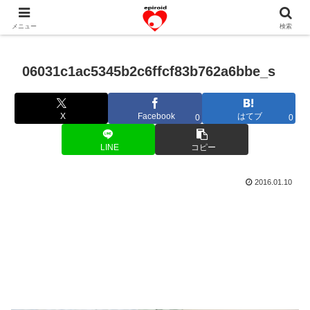
恋愛共感エピソード。あなたのストーリーを変えていく！。
メニュー
検索
06031c1ac5345b2c6ffcf83b762a6bbe_s
X
Facebook
はてブ
0
0
LINE
コピー
2016.01.10