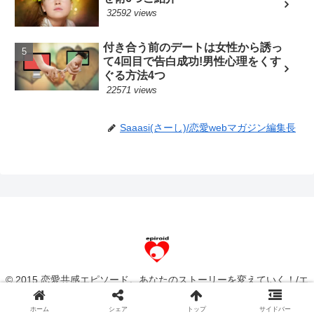
32592 views
付き合う前のデートは女性から誘っ
て4回目で告白成功!男性心理をくす
ぐる方法4つ
22571 views
Saaasi(さーし)/恋愛webマガジン編集長
© 2015 恋愛共感エピソード。あなたのストーリーを変えていく！/エ
ピロイド[epiroid].
ホーム
シェア
トップ
サイドバー